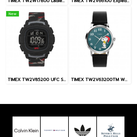
TIMEX TW2W17800 Ladies นาฬิกาข้อมือผู้หญิง สายสแตนเลส สีโรสโกลด์ หน้าปัด 36 มม.
TIMEX TW2V66100 Expedition North® Freedive Ocea นาฬิกาข้อมือผู้ชาย สายผลิตจากวัสดุใต้ทะเลลึก สีดำ/ส้ม หน้าปัด 46 มม.
New
TIMEX TW2V85200 UFC Street Shock XL Fight Week นาฬิกาข้อมือผู้ชาย สายซิลิโคน สีดำ หน้าปัด 45 มม.
TIMEX TW2V63200TM W22 PEANUTS MARLIN SNOOPY