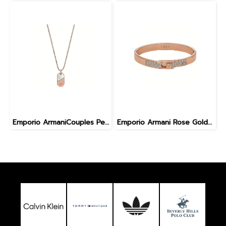
Emporio ArmaniCouples Pendant EGS3139221 in Rose Gold
Emporio Armani Rose Gold-Tone Stainless Steel with Crystals Setted Bangle Bracelet EGS3089221