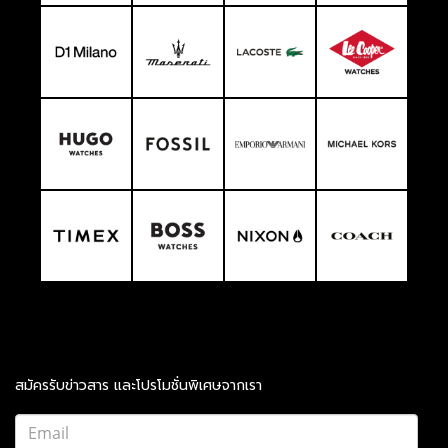
สมัครรับข่าวสาร และโปรโมชั่นพิเศษจากเรา