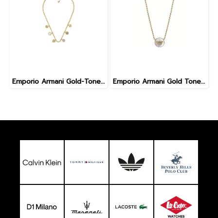
Emporio Armani Gold-Tone Brass Station Necklace EGS3103710
Emporio Armani Gold Tone Pendant EGS3140710