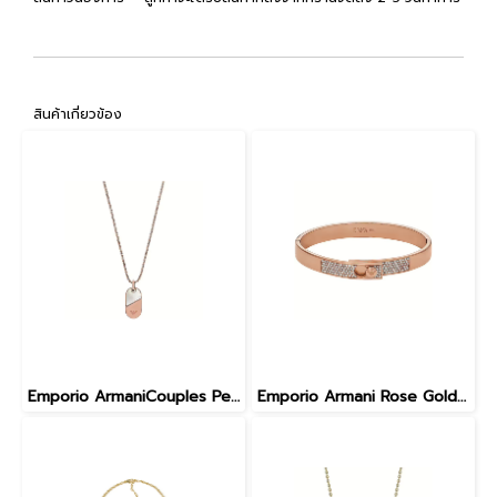
สินค้าเกี่ยวข้อง
Emporio ArmaniCouples Pendant EGS3139221 in Rose Gold
Emporio Armani Rose Gold-Tone Stainless Steel with Crystals Setted Bangle Bracelet EGS3089221